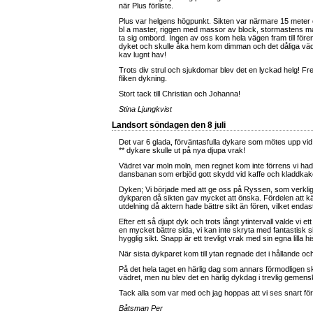
när Plus förliste.
Plus var helgens högpunkt. Sikten var närmare 15 meter oc
bl a master, riggen med massor av block, stormastens mas
ta sig ombord. Ingen av oss kom hela vägen fram till fören
dyket och skulle åka hem kom dimman och det dåliga vädret
kav lugnt hav!
Trots div strul och sjukdomar blev det en lyckad helg! Fre
fliken dykning.
Stort tack till Christian och Johanna!
Stina Ljungkvist
Landsort söndagen den 8 juli
Det var 6 glada, förväntasfulla dykare som mötes upp vi
** dykare skulle ut på nya djupa vrak!
Vädret var moln moln, men regnet kom inte förrens vi hade
dansbanan som erbjöd gott skydd vid kaffe och kladdkak
Dyken; Vi började med att ge oss på Ryssen, som verklige
dykparen då sikten gav mycket att önska. Fördelen att känn
utdelning då aktern hade bättre sikt än fören, vilket endas
Efter ett så djupt dyk och trots långt ytintervall valde vi
en mycket bättre sida, vi kan inte skryta med fantastisk sikt
hygglig sikt. Snapp är ett trevligt vrak med sin egna lilla hi
När sista dykparet kom till ytan regnade det i hållande o
På det hela taget en härlig dag som annars förmodligen sku
vädret, men nu blev det en härlig dykdag i trevlig gemen
Tack alla som var med och jag hoppas att vi ses snart fö
Båtsman Per