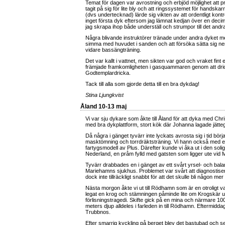
Temat för dagen var avrostning och erbjöd möjlighet att 
tagit på sig för lite bly och att ringssystemet för handskar
(dvs undertecknad) lärde sig vikten av att ordentligt kontr
inget första dyk eftersom jag lämnat kedjan över en de
jag skrapa ihop både underställ och strumpor till det andr
Några blivande instruktörer tränade under andra dyket me
simma med huvudet i sanden och att försöka sätta sig ner p
vidare bassängträning.
Det var kallt i vattnet, men sikten var god och vraket fint e
främjade framkomligheten i gasquammaren genom att dric
Godtemplardricka.
Tack till alla som gjorde detta till en bra dykdag!
Stina Ljungkvist
Åland 10-13 maj
Vi var sju dykare som åkte till Åland för att dyka med Ch
med bra dykplattform, stort kök där Johanna lagade jätte
Då några i gänget tyvärr inte lyckats avrosta sig i tid bö
masktömning och torrdräktsträning. Vi hann också med e
fartygsmodell av Plus. Därefter kunde vi åka ut i den soli
Nederland, en pråm fylld med gatsten som ligger ute vid 
Tyvärr drabbades en i gänget av ett svårt yrsel- och bala
Mariehamns sjukhus. Problemet var svårt att diagnostiser
dock inte tillräckligt snabbt för att det skulle bli någon m
Nästa morgon åkte vi ut till Rödhamn som är en otroligt va
legat en krog och stämningen påminde lite om Krogskär ut
förlisningstragedi. Skifte gick på en mina och närmare 1
meters djup alldeles i farleden in till Rödhamn. Eftermid
Trubbnos.
Efter smarrig kyckling på berget blev det bastubad och sen 