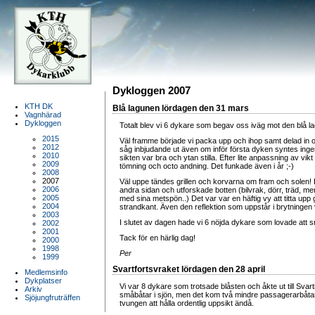
Dykloggen 2007
KTH DK
Blå lagunen lördagen den 31 mars
Vagnhärad
Dykloggen
Totalt blev vi 6 dykare som begav oss iväg mot den blå la
2015
Väl framme började vi packa upp och ihop samt delad in oss
2012
såg inbjudande ut även om inför första dyken syntes ingen s
2010
sikten var bra och ytan stilla. Efter lite anpassning av vi
2009
tömning och octo andning. Det funkade även i år ;-)
2008
2007
Väl uppe tändes grillen och korvarna om fram och solen! Ett h
2006
andra sidan och utforskade botten (bilvrak, dörr, träd, me
2005
med sina metspön..) Det var var en häftig vy att titta upp
2004
strandkant. Även den reflektion som uppstår i brytningen 
2003
I slutet av dagen hade vi 6 nöjda dykare som lovade att sn
2002
2001
Tack för en härlig dag!
2000
1998
Per
1999
Svartfortsvraket lördagen den 28 april
Medlemsinfo
Dykplatser
Vi var 8 dykare som trotsade blåsten och åkte ut till Svart
Arkiv
småbåtar i sjön, men det kom två mindre passagerarbåta
Sjöjungfruträffen
tvungen att hålla ordentlig uppsikt ändå.