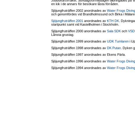
Jobbskärsvraket. Söndagsförmiddagen tillbringades på Vas
en kik i de annars för besökare låsta förråden.
Sjöjungfruträffen 2002 anordnades av
Water Frogs Divin
och genomfördes vid Brandholmssund och Birka i Mälare
Sjöjungfruträffen 2001
anordnades av
KTH DK
. Dykning
startpunkt samt vid Kastellholmen i Stockholm.
Sjöjungfruträffen 2000 anordnades av
Sala SDK
och
VSD
Lånsta grustag.
Sjöjungfruträffen 1999 anordnades av
UDK Tumlaren
i Up
Sjöjungfruträffen 1998 anordnades av
DK Putan
. Dyken 
Sjöjungfruträffen 1997 anordnades av Ekens Pärla.
Sjöjungfruträffen 1996 anordnades av
Water Frogs Divin
Sjöjungfruträffen 1994 anordnades av
Water Frogs Divin