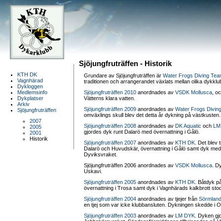
Sjöjungfruträffen - Historik
KTH DK
Grundare av Sjöjungfruträffen är
Water Frogs Diving Te
Vagnhärad
traditionen och arrangerandet växlats mellan olika dykklu
Dykloggen
Medlemsinfo
Sjöjungfruträffen 2010
anordnades av
VSDK Mollusca
, o
Dykplatser
Vätterns klara vatten.
Arkiv
Sjöjungfruträffen 2009
anordnades av
Water Frogs Divin
Sjöjungfruträffen
omväxlings skull blev det detta år dykning på västkusten.
2007
Sjöjungfruträffen 2008
anordnades av
DK Aquatic
och
LM
2005
gjordes dyk runt Dalarö med övernattning i Gålö.
2001
Historik
Sjöjungfruträffen 2007
anordnades av
KTH DK
. Det blev 
Dalarö och Huvudskär, övernattning i Gålö samt dyk me
Dyviksvraket.
Sjöjungfruträffen 2006 anordnades av
VSDK Mollusca
. D
Uskavi.
Sjöjungfruträffen 2005
anordnades av
KTH DK
. Båtdyk p
övernattning i Trosa samt dyk i Vagnhärads kalkbrott st
Sjöjungfruträffen 2004
anordnades av tjejer från
Sörmlan
en tjej som var icke klubbansluten. Dykningen skedde i O
Sjöjungfruträffen 2003
anordnades av
LM DYK
. Dyken gj